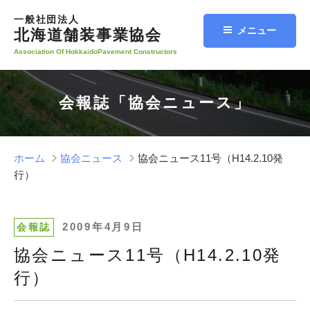
コ
一般社団法人
ン
メニュー
北海道舗装事業協会
テ
Association Of HokkaidoPavement Constructors
ン
ツ
へ
会報誌「協会ニュース」
ス
キ
ッ
プ
ホーム
協会ニュース
協会ニュース11号（H14.2.10発
行）
投
2009年4月9日
会報誌
稿
協会ニュース11号（H14.2.10発
日:
行）