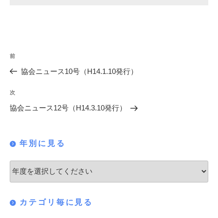
投
過
前
稿
去
協会ニュース10号（H14.1.10発行）
の
ナ
投
次
次
ビ
稿
の
協会ニュース12号（H14.3.10発行）
ゲ
投
稿
ー
年別に見る
シ
ョ
ン
カテゴリ毎に見る