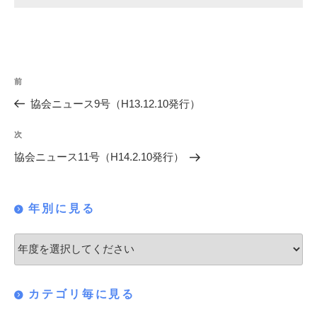
投
過
前
稿
去
協会ニュース9号（H13.12.10発行）
の
ナ
投
次
次
ビ
稿
の
協会ニュース11号（H14.2.10発行）
ゲ
投
稿
ー
年別に見る
シ
ョ
ン
カテゴリ毎に見る