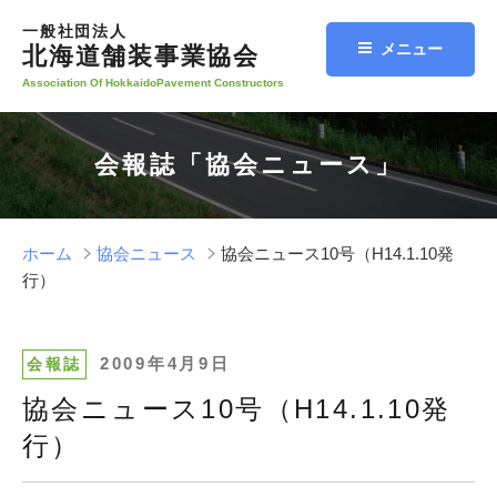
コ
一般社団法人
ン
メニュー
北海道舗装事業協会
テ
Association Of HokkaidoPavement Constructors
ン
ツ
へ
会報誌「協会ニュース」
ス
キ
ッ
プ
ホーム
協会ニュース
協会ニュース10号（H14.1.10発
行）
投
2009年4月9日
会報誌
稿
協会ニュース10号（H14.1.10発
日:
行）