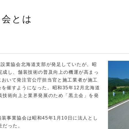
協会とは
建設業協会北海道支部が発足していたが、昭
完成し、舗装技術の普及向上の機運が高まっ
において発注官公庁担当官と施工業者が施工
を催すようになった。昭和35年12月北海道
装技術向上と業界発展のため「黒土会」を発
装事業協会は昭和45年1月10日に法人とし
社だった。