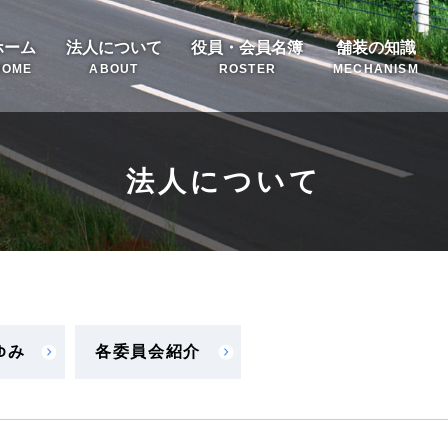
ホーム
法人について
役員・会員名簿
舗装の知識
HOME
ABOUT
ROSTER
MECHANISM
法人について
ゆみ
各委員会紹介