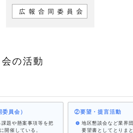
協会の活動
同委員会）
②要望・提言活動
る課題や懸案事項等を把
地区懇談会など業界
とに開催している。
要望書としてとりま