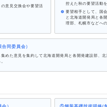
控えた秋の要望活動
との意見交換会や要望活
要望相手として、国
と北海道開発局と各
理部、札幌市などへ
策合同委員会）
ら集めた意見を集約して北海道開発局と各開発建設部、北
る。
員会）
⑤舗装基礎技術研修(