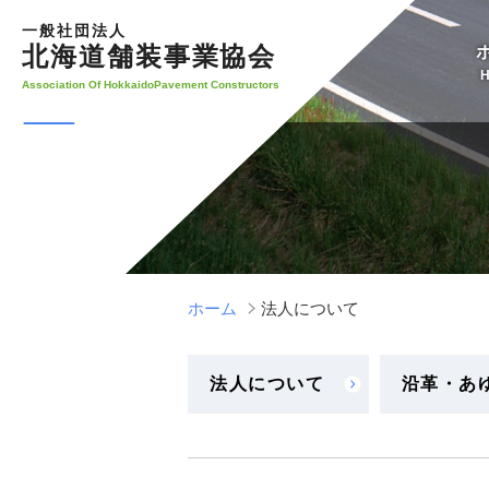
コ
一般社団法人
ン
北海道舗装事業協会
テ
Association Of HokkaidoPavement Constructors
ン
ツ
へ
ス
キ
ッ
プ
ホーム
法人について
法人について
沿革・あ