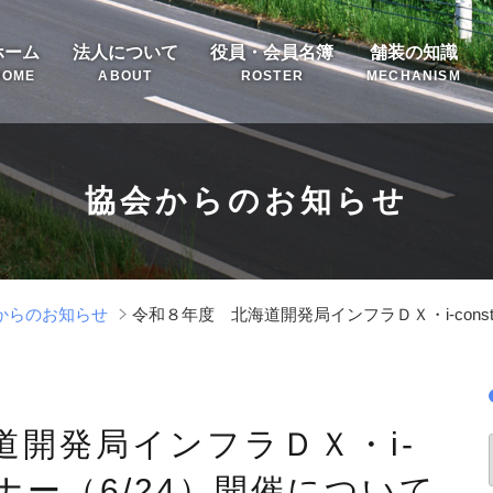
ホーム
法人について
役員・会員名簿
舗装の知識
HOME
ABOUT
ROSTER
MECHANISM
協会からのお知らせ
からのお知らせ
令和８年度 北海道開発局インフラＤＸ・i-constr
道開発局インフラＤＸ・i-
nセミナー（6/24）開催について