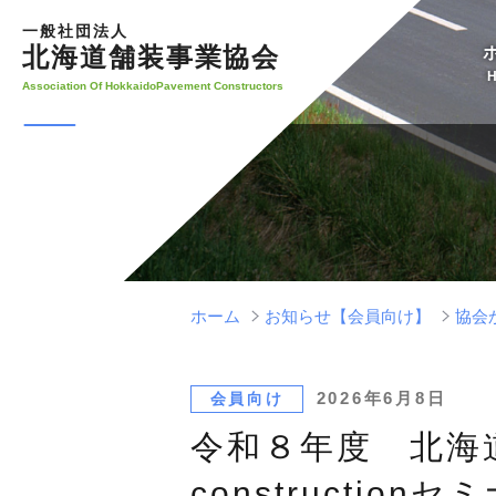
コ
一般社団法人
ン
北海道舗装事業協会
テ
Association Of HokkaidoPavement Constructors
ン
ツ
へ
ス
キ
ッ
プ
ホーム
お知らせ【会員向け】
協会
投
2026年6月8日
会員向け
稿
令和８年度 北海
日:
constructio