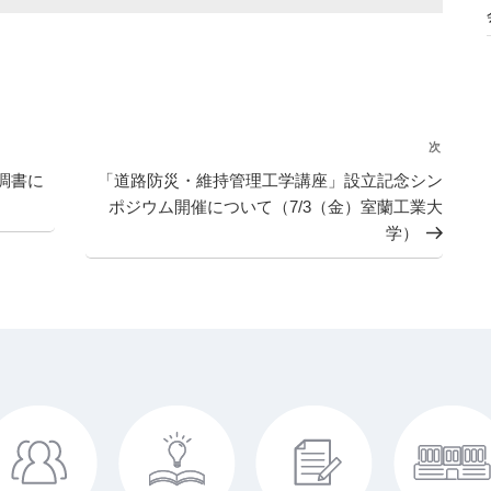
次
次
の
調書に
「道路防災・維持管理工学講座」設立記念シン
投
ポジウム開催について（7/3（金）室蘭工業大
稿
学）