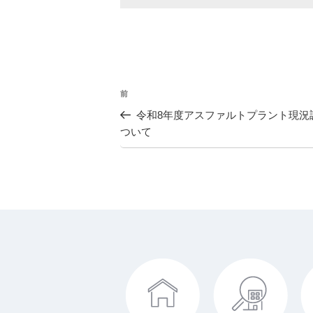
投
前
過
去
令和8年度アスファルトプラント現況
稿
の
ついて
投
ナ
稿
ビ
ゲ
ー
シ
ョ