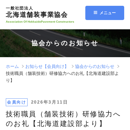
コ
一般社団法人
ン
メニュー
北海道舗装事業協会
テ
Association Of HokkaidoPavement Constructors
ン
ツ
へ
協会からのお知らせ
ス
キ
ッ
プ
ホーム
お知らせ【会員向け】
協会からのお知らせ
技術職員（舗装技術）研修協力へのお礼【北海道建設部よ
り】
投
2026年3月11日
会員向け
稿
技術職員（舗装技術）研修協力へ
日:
のお礼【北海道建設部より】