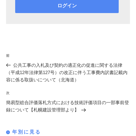
投
過
前
稿
去
公共工事の入札及び契約の適正化の促進に関する法律
の
ナ
（平成12年法律第127号）の改正に伴う工事費内訳書記載内
投
容に係る取扱いについて（北海道）
ビ
稿
ゲ
次
次
の
ー
簡易型総合評価落札方式における技術評価項目の一部事前登
投
録について【札幌建設管理部より】
シ
稿
ョ
ン
年別に見る