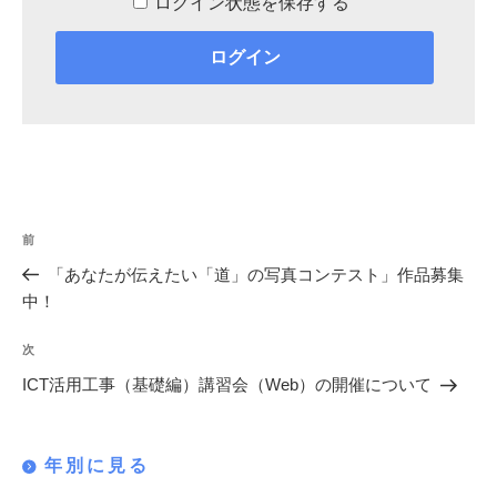
ログイン状態を保存する
投
過
前
稿
去
「あなたが伝えたい「道」の写真コンテスト」作品募集
の
ナ
中！
投
ビ
稿
次
次
ゲ
の
ICT活用工事（基礎編）講習会（Web）の開催について
投
ー
稿
シ
年別に見る
ョ