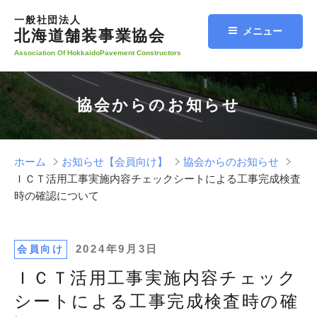
コ
一般社団法人
ン
メニュー
北海道舗装事業協会
テ
Association Of HokkaidoPavement Constructors
ン
ツ
へ
協会からのお知らせ
ス
キ
ッ
プ
ホーム
お知らせ【会員向け】
協会からのお知らせ
ＩＣＴ活用工事実施内容チェックシートによる工事完成検査
時の確認について
投
2024年9月3日
会員向け
稿
ＩＣＴ活用工事実施内容チェック
日:
シートによる工事完成検査時の確