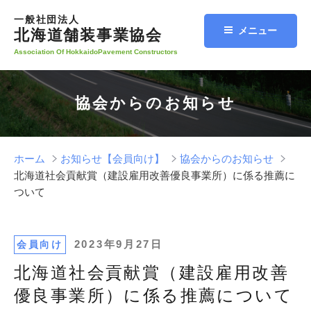
コ
一般社団法人
ン
メニュー
北海道舗装事業協会
テ
Association Of HokkaidoPavement Constructors
ン
ツ
へ
協会からのお知らせ
ス
キ
ッ
プ
ホーム
お知らせ【会員向け】
協会からのお知らせ
北海道社会貢献賞（建設雇用改善優良事業所）に係る推薦に
ついて
投
2023年9月27日
会員向け
稿
北海道社会貢献賞（建設雇用改善
日:
優良事業所）に係る推薦について