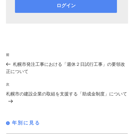
投
過
前
稿
去
札幌市発注工事における「週休２日試行工事」の要領改
の
ナ
正について
投
ビ
稿
次
次
ゲ
の
札幌市の建設企業の取組を支援する「助成金制度」について
投
ー
稿
シ
ョ
年別に見る
ン