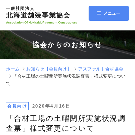
コ
一般社団法人
ン
メニュー
北海道舗装事業協会
テ
Association Of HokkaidoPavement Constructors
ン
ツ
へ
協会からのお知らせ
ス
キ
ッ
プ
ホーム
お知らせ【会員向け】
アスファルト合材協会
「合材工場の土曜閉所実施状況調査票」様式変更につい
て
投
2020年4月16日
会員向け
稿
「合材工場の土曜閉所実施状況調
日:
査票」様式変更について