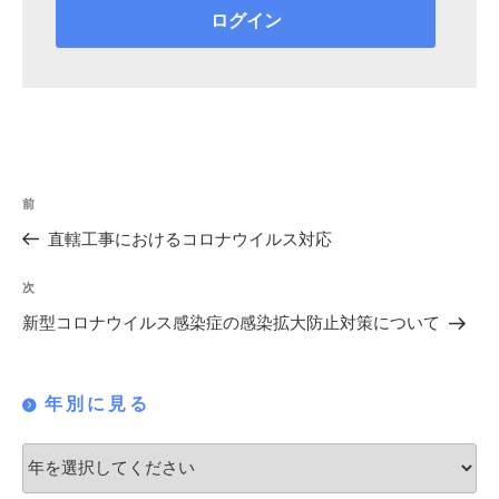
投
過
前
稿
去
直轄工事におけるコロナウイルス対応
の
ナ
投
次
次
ビ
稿
の
新型コロナウイルス感染症の感染拡大防止対策について
ゲ
投
稿
ー
年別に見る
シ
ョ
ン