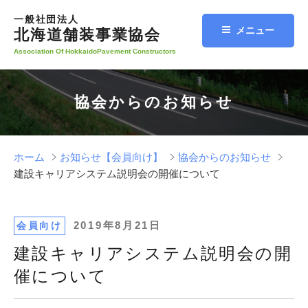
コ
一般社団法人
ン
メニュー
北海道舗装事業協会
テ
Association Of HokkaidoPavement Constructors
ン
ツ
へ
協会からのお知らせ
ス
キ
ッ
プ
ホーム
お知らせ【会員向け】
協会からのお知らせ
建設キャリアシステム説明会の開催について
投
2019年8月21日
会員向け
稿
建設キャリアシステム説明会の開
日:
催について