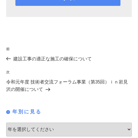
投
過
前
稿
去
建設工事の適正な施工の確保について
の
ナ
投
次
次
ビ
稿
の
令和元年度 技術者交流フォーラム事業（第35回）ｉｎ岩見
ゲ
投
沢の開催について
稿
ー
シ
年別に見る
ョ
ン