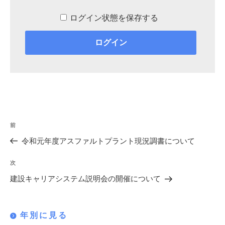
ログイン状態を保存する
投
過
前
稿
去
令和元年度アスファルトプラント現況調書について
の
ナ
投
次
次
ビ
稿
の
建設キャリアシステム説明会の開催について
ゲ
投
稿
ー
年別に見る
シ