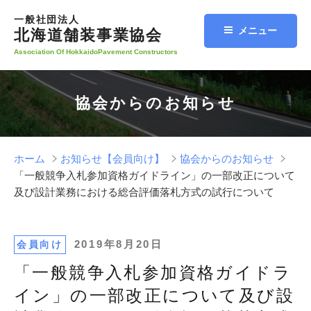
コ
一般社団法人
ン
メニュー
北海道舗装事業協会
テ
Association Of HokkaidoPavement Constructors
ン
ツ
へ
協会からのお知らせ
ス
キ
ッ
プ
ホーム
お知らせ【会員向け】
協会からのお知らせ
「一般競争入札参加資格ガイドライン」の一部改正について
及び設計業務における総合評価落札方式の試行について
投
2019年8月20日
会員向け
稿
「一般競争入札参加資格ガイドラ
日:
イン」の一部改正について及び設