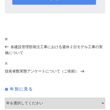
投
過
前
稿
去
各建設管理部発注工事における週休２日モデル工事の実
の
ナ
施について
投
ビ
稿
次
次
ゲ
の
技術者数実態アンケートについて（ご依頼）
投
ー
稿
シ
年別に見る
ョ
ン