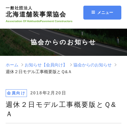
コ
一般社団法人
ン
メニュー
北海道舗装事業協会
テ
Association Of HokkaidoPavement Constructors
ン
ツ
へ
協会からのお知らせ
ス
キ
ッ
プ
ホーム
お知らせ【会員向け】
協会からのお知らせ
週休２日モデル工事概要版とＱ&Ａ
投
2018年2月20日
会員向け
稿
週休２日モデル工事概要版とＱ&
日:
Ａ