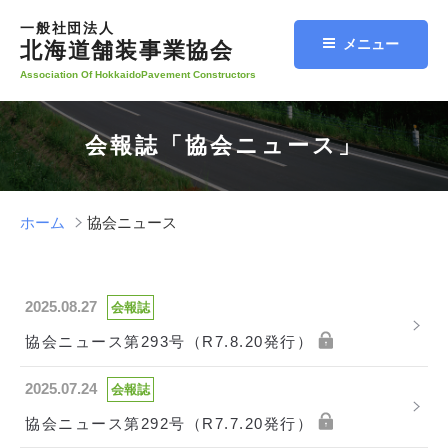
コ
一般社団法人
ン
メニュー
北海道舗装事業協会
テ
Association Of HokkaidoPavement Constructors
ン
ツ
へ
会報誌「協会ニュース」
ス
キ
ッ
ホーム
協会ニュース
プ
2025.08.27
会報誌
協会ニュース第293号（R7.8.20発行）
2025.07.24
会報誌
協会ニュース第292号（R7.7.20発行）