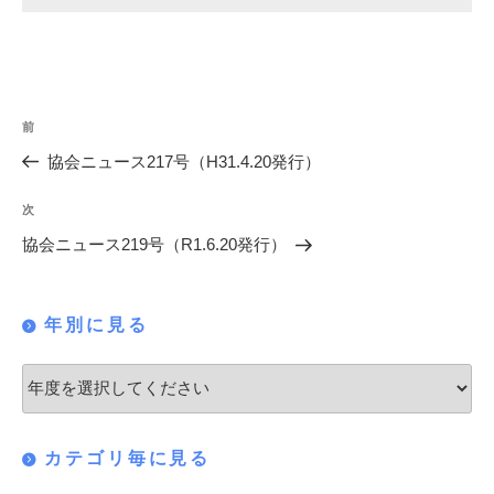
投
過
前
稿
去
協会ニュース217号（H31.4.20発行）
の
ナ
投
次
次
ビ
稿
の
協会ニュース219号（R1.6.20発行）
ゲ
投
稿
ー
年別に見る
シ
ョ
ン
カテゴリ毎に見る