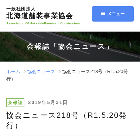
コ
一般社団法人
ン
メニュー
北海道舗装事業協会
テ
Association Of HokkaidoPavement Constructors
ン
ツ
へ
会報誌「協会ニュース」
ス
キ
ッ
プ
ホーム
協会ニュース
協会ニュース218号（R1.5.20発
行）
投
2019年5月31日
会報誌
稿
協会ニュース218号（R1.5.20発
日:
行）