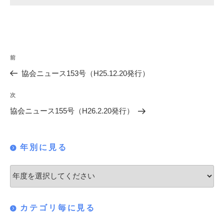
投
過
前
稿
去
協会ニュース153号（H25.12.20発行）
の
ナ
投
次
次
ビ
稿
の
協会ニュース155号（H26.2.20発行）
ゲ
投
稿
ー
年別に見る
シ
ョ
ン
カテゴリ毎に見る