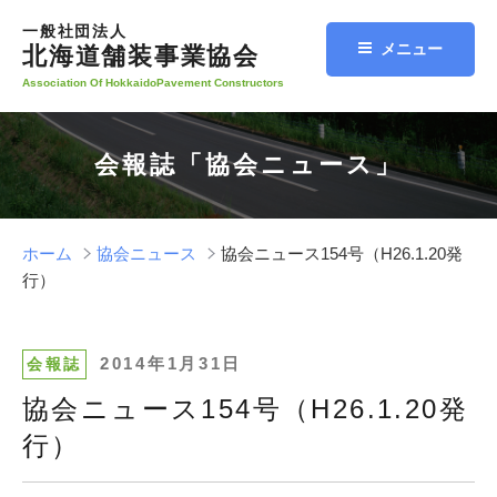
コ
一般社団法人
ン
メニュー
北海道舗装事業協会
テ
Association Of HokkaidoPavement Constructors
ン
ツ
へ
会報誌「協会ニュース」
ス
キ
ッ
プ
ホーム
協会ニュース
協会ニュース154号（H26.1.20発
行）
投
2014年1月31日
会報誌
稿
協会ニュース154号（H26.1.20発
日:
行）