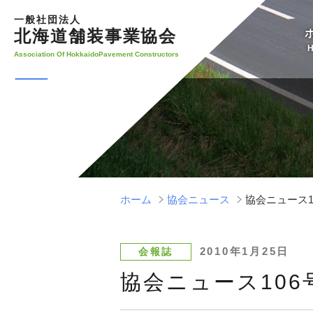
コ
一般社団法人
ン
北海道舗装事業協会
テ
Association Of HokkaidoPavement Constructors
ン
ツ
へ
ス
キ
ッ
プ
ホーム
協会ニュース
協会ニュース10
投
2010年1月25日
会報誌
稿
協会ニュース106号
日: