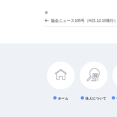
投
前
過
去
協会ニュース105号（H21.12.10発行
稿
の
投
ナ
稿
ビ
ゲ
ー
シ
ョ
ホーム
法人について
ン