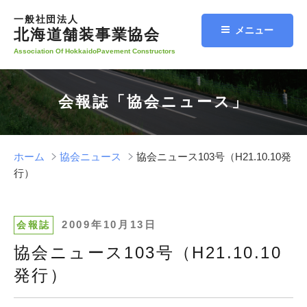
コ
一般社団法人
ン
メニュー
北海道舗装事業協会
テ
Association Of HokkaidoPavement Constructors
ン
ツ
へ
会報誌「協会ニュース」
ス
キ
ッ
プ
ホーム
協会ニュース
協会ニュース103号（H21.10.10発
行）
投
2009年10月13日
会報誌
稿
協会ニュース103号（H21.10.10
日:
発行）