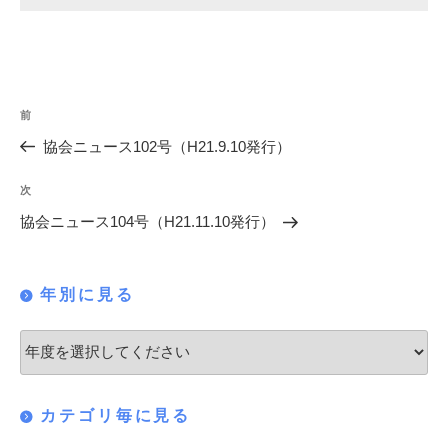
投
過
前
稿
去
協会ニュース102号（H21.9.10発行）
の
ナ
投
次
次
ビ
稿
の
協会ニュース104号（H21.11.10発行）
ゲ
投
稿
ー
年別に見る
シ
ョ
ン
カテゴリ毎に見る