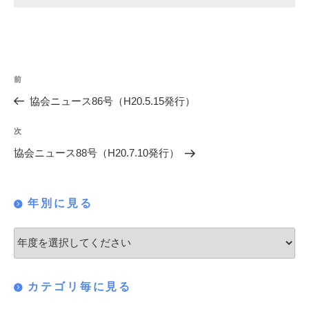
投
過
前
稿
去
協会ニュース86号（H20.5.15発行）
の
ナ
投
次
次
ビ
稿
の
協会ニュース88号（H20.7.10発行）
ゲ
投
稿
ー
年別に見る
シ
ョ
ン
カテゴリ毎に見る