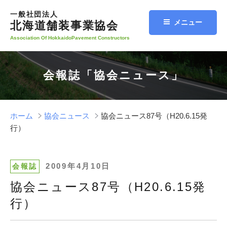
コ
一般社団法人
ン
メニュー
北海道舗装事業協会
テ
Association Of HokkaidoPavement Constructors
ン
ツ
へ
会報誌「協会ニュース」
ス
キ
ッ
プ
ホーム
協会ニュース
協会ニュース87号（H20.6.15発
行）
投
2009年4月10日
会報誌
稿
協会ニュース87号（H20.6.15発
日:
行）