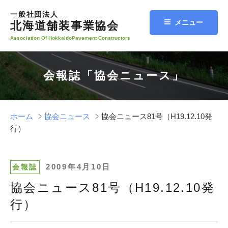
コ
一般社団法人
ン
メニュー
北海道舗装事業協会
テ
Association Of HokkaidoPavement Constructors
ン
ツ
へ
会報誌「協会ニュース」
ス
キ
ッ
プ
ホーム
協会ニュース
協会ニュース81号（H19.12.10発
行）
投
2009年4月10日
会報誌
稿
協会ニュース81号（H19.12.10発
日:
行）