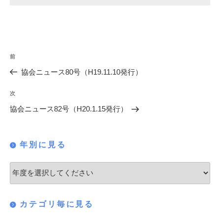
投
過
前
稿
去
協会ニュース80号（H19.11.10発行）
の
ナ
投
次
次
ビ
稿
の
協会ニュース82号（H20.1.15発行）
ゲ
投
稿
ー
年別に見る
シ
ョ
ン
カテゴリ毎に見る