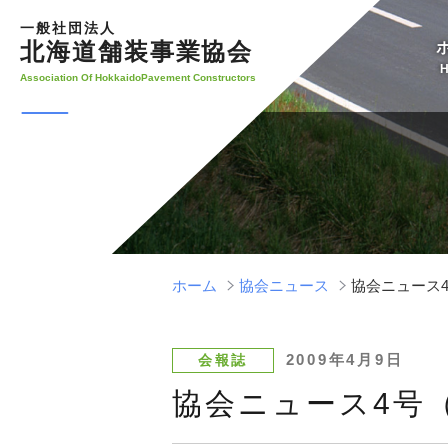
コ
一般社団法人
ン
北海道舗装事業協会
テ
Association Of HokkaidoPavement Constructors
ン
ツ
へ
ス
キ
ッ
プ
ホーム
協会ニュース
協会ニュース4号
投
2009年4月9日
会報誌
稿
協会ニュース4号（H
日: