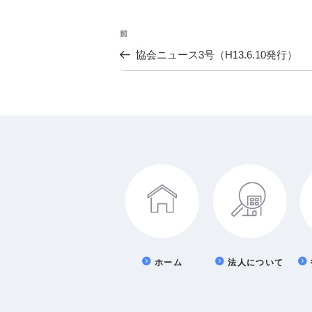
投
前
過
去
協会ニュース3号（H13.6.10発行）
稿
の
投
ナ
稿
ビ
ゲ
ー
シ
ョ
ホーム
法人について
ン