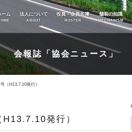
ホーム
法人について
役員・会員名簿
舗装の知識
HOME
ABOUT
ROSTER
MECHANISM
会報誌「協会ニュース」
（H13.7.10発行）
13.7.10発行）