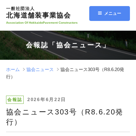
コ
一般社団法人
ン
メニュー
北海道舗装事業協会
テ
Association Of HokkaidoPavement Constructors
ン
ツ
へ
会報誌「協会ニュース」
ス
キ
ッ
プ
ホーム
協会ニュース
協会ニュース303号（R8.6.20発
行）
投
2026年6月22日
会報誌
稿
協会ニュース303号（R8.6.20発
日:
行）