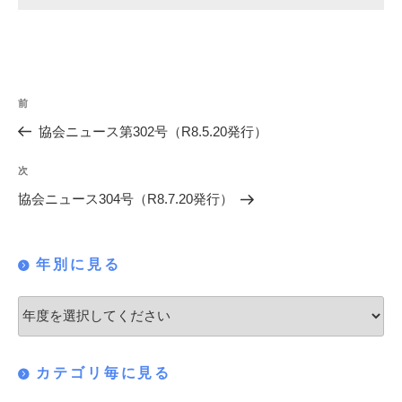
投
過
前
稿
去
協会ニュース第302号（R8.5.20発行）
の
ナ
投
次
次
ビ
稿
の
協会ニュース304号（R8.7.20発行）
ゲ
投
稿
ー
年別に見る
シ
ョ
ン
カテゴリ毎に見る