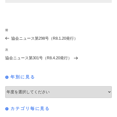
投
過
前
稿
去
協会ニュース第298号（R8.1.20発行）
の
ナ
投
次
次
ビ
稿
の
協会ニュース第301号（R8.4.20発行）
ゲ
投
稿
ー
年別に見る
シ
ョ
ン
カテゴリ毎に見る