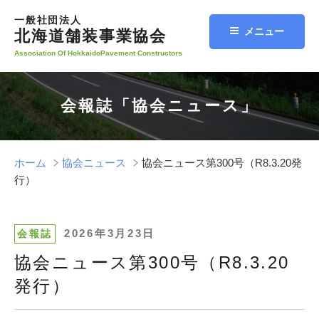
コ
一般社団法人
ン
メニュー
北海道舗装事業協会
テ
Association Of HokkaidoPavement Constructors
ン
ツ
へ
会報誌「協会ニュース」
ス
キ
ッ
プ
ホーム
協会ニュース
協会ニュース第300号（R8.3.20発
行）
投
2026年3月23日
会報誌
稿
協会ニュース第300号（R8.3.20
日:
発行）