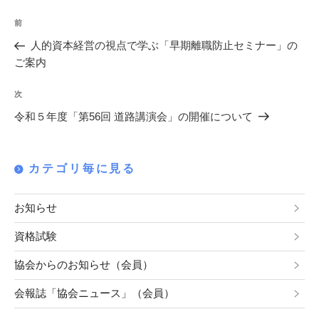
投
過
前
稿
去
人的資本経営の視点で学ぶ「早期離職防止セミナー」の
の
ナ
ご案内
投
ビ
稿
次
次
ゲ
の
令和５年度「第56回 道路講演会」の開催について
投
ー
稿
シ
カテゴリ毎に見る
ョ
ン
お知らせ
資格試験
協会からのお知らせ（会員）
会報誌「協会ニュース」（会員）