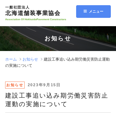
コ
一般社団法人
ン
メニュー
北海道舗装事業協会
テ
Association Of HokkaidoPavement Constructors
ン
ツ
へ
お知らせ
ス
キ
ッ
プ
ホーム
お知らせ
建設工事追い込み期労働災害防止運動
の実施について
投
2023年9月15日
お知らせ
稿
建設工事追い込み期労働災害防止
日:
運動の実施について