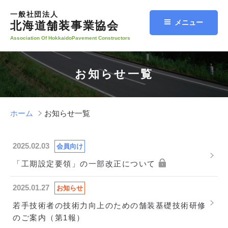
コ
一般社団法人
ン
メニュー
北海道舗装事業協会
テ
Association Of HokkaidoPavement Constructors
ン
ツ
へ
お知らせ一覧
ス
キ
ッ
ホーム
お知らせ一覧
プ
2025.02.03
会員向け
「工期設定要領」の一部改正について
2025.01.27
お知らせ
若手技術者の技術力向上のための舗装基礎技術研修
のご案内（第1報）