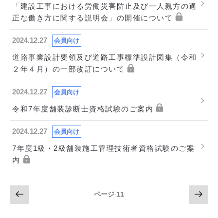
「建設工事における労働災害防止及び一人親方の適
正な働き方に関する説明会」の開催について
2024.12.27
会員向け
道路事業設計要領及び道路工事標準設計図集（令和
２年４月）の一部改訂について
2024.12.27
会員向け
令和7年度舗装診断士資格試験のご案内
2024.12.27
会員向け
7年度1級・2級舗装施工管理技術者資格試験のご案
内
投
前
次
ページ
11
の
の
稿
ペ
ペ